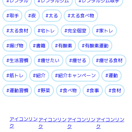
レンタル
レンタルジム
レンタルジム取手
取手
夜
太る
太る食べ物
太る食材
宅トレ
完全個室
家トレ
揚げ物
書籍
有酸素
有酸素運動
生活習慣
痩せたい
痩せる
痩せる食材
筋トレ
紹介
紹介キャンペーン
運動
運動習慣
野菜
食べ物
食事
食材
アイコンリン
アイコンリン
アイコンリン
アイコンリン
ク
ク
ク
ク