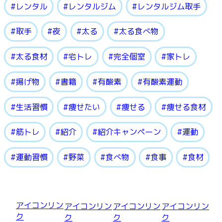
レンタル
レンタルジム
レンタルジム取手
取手
夜
太る
太る食べ物
太る食材
宅トレ
完全個室
家トレ
揚げ物
書籍
有酸素
有酸素運動
生活習慣
痩せたい
痩せる
痩せる食材
筋トレ
紹介
紹介キャンペーン
運動
運動習慣
野菜
食べ物
食事
食材
アイコンリン
アイコンリン
アイコンリン
アイコンリン
ク
ク
ク
ク