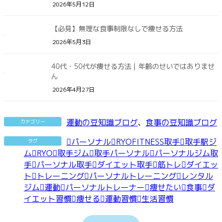
2026年5月12日
【必見】無理な食事制限なしで痩せる方法
2026年5月3日
40代・50代が痩せる方法｜年齢のせいではありませ
ん
2026年4月27日
運動の豆知識ブログ
、
食事の豆知識ブログ
カテゴリー
パーソナル
RYOFITNESS取手
取手駅ジ
タグ
ム
RYO
取手ジム
取手パーソナル
パーソナルジム取
手
パーソナル取手
ダイエット取手
筋トレ
ダイエッ
ト
トレーニング
パーソナルトレーニング
レンタル
ジム
運動
パーソナルトレーナー
痩せたい
食事
ダ
イエット習慣
痩せる
運動習慣
生活習慣