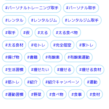
パーソナルトレーニング取手
パーソナル取手
レンタル
レンタルジム
レンタルジム取手
取手
夜
太る
太る食べ物
太る食材
宅トレ
完全個室
家トレ
揚げ物
書籍
有酸素
有酸素運動
生活習慣
痩せたい
痩せる
痩せる食材
筋トレ
紹介
紹介キャンペーン
運動
運動習慣
野菜
食べ物
食事
食材