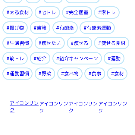
太る食材
宅トレ
完全個室
家トレ
揚げ物
書籍
有酸素
有酸素運動
生活習慣
痩せたい
痩せる
痩せる食材
筋トレ
紹介
紹介キャンペーン
運動
運動習慣
野菜
食べ物
食事
食材
アイコンリン
アイコンリン
アイコンリン
アイコンリン
ク
ク
ク
ク