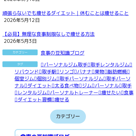
頑張らないでも痩せるダイエット｜休むことは痩せること
2026年5月12日
【必見】無理な食事制限なしで痩せる方法
2026年5月3日
食事の豆知識ブログ
カテゴリー
パーソナルジム取手
取手レンタルジム
タグ
リバウンド
取手駅
リンゴ
バナナ
果物
脂肪燃焼
個室ジム
個別ジム
取手パーソナルジム
取手パーソ
ナル
ダイエット
太る食べ物
ジム
パーソナル
取手
レンタルジム
パーソナルトレーナー
痩せたい
食事
ダイエット習慣
痩せる
カテゴリー